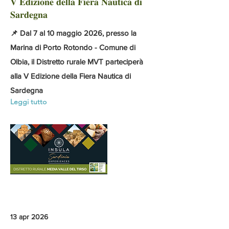
𝐕 𝐄𝐝𝐢𝐳𝐢𝐨𝐧𝐞 𝐝𝐞𝐥𝐥𝐚 𝐅𝐢𝐞𝐫𝐚 𝐍𝐚𝐮𝐭𝐢𝐜𝐚 𝐝𝐢
𝐒𝐚𝐫𝐝𝐞𝐠𝐧𝐚
📌 Dal 7 al 10 maggio 2026, presso la
Marina di Porto Rotondo - Comune di
Olbia, il Distretto rurale MVT parteciperà
alla V Edizione della Fiera Nautica di
Sardegna
Leggi tutto
13 apr 2026