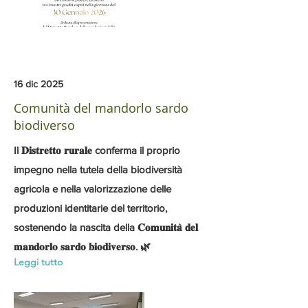
16 dic 2025
Comunità del mandorlo sardo
biodiverso
Il 𝐃𝐢𝐬𝐭𝐫𝐞𝐭𝐭𝐨 𝐫𝐮𝐫𝐚𝐥𝐞 conferma il proprio
impegno nella tutela della biodiversità
agricola e nella valorizzazione delle
produzioni identitarie del territorio,
sostenendo la nascita della 𝐂𝐨𝐦𝐮𝐧𝐢𝐭𝐚̀ 𝐝𝐞𝐥
𝐦𝐚𝐧𝐝𝐨𝐫𝐥𝐨 𝐬𝐚𝐫𝐝𝐨 𝐛𝐢𝐨𝐝𝐢𝐯𝐞𝐫𝐬𝐨. 🌿
Leggi tutto