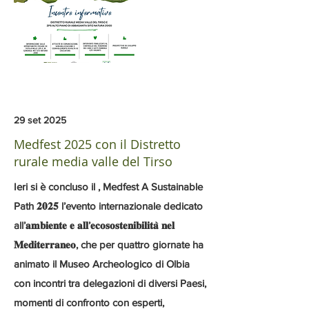
29 set 2025
Medfest 2025 con il Distretto
rurale media valle del Tirso
Ieri si è concluso il , Medfest A Sustainable
Path 𝟐𝟎𝟐𝟓 l’evento internazionale dedicato
all’𝐚𝐦𝐛𝐢𝐞𝐧𝐭𝐞 𝐞 𝐚𝐥𝐥’𝐞𝐜𝐨𝐬𝐨𝐬𝐭𝐞𝐧𝐢𝐛𝐢𝐥𝐢𝐭𝐚̀ 𝐧𝐞𝐥
𝐌𝐞𝐝𝐢𝐭𝐞𝐫𝐫𝐚𝐧𝐞𝐨, che per quattro giornate ha
animato il Museo Archeologico di Olbia
con incontri tra delegazioni di diversi Paesi,
momenti di confronto con esperti,