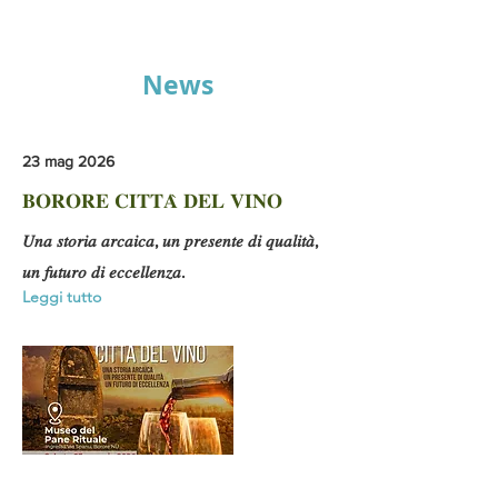
News
23 mag 2026
𝐁𝐎𝐑𝐎𝐑𝐄 𝐂𝐈𝐓𝐓𝐀̀ 𝐃𝐄𝐋 𝐕𝐈𝐍𝐎
𝑈𝑛𝑎 𝑠𝑡𝑜𝑟𝑖𝑎 𝑎𝑟𝑐𝑎𝑖𝑐𝑎, 𝑢𝑛 𝑝𝑟𝑒𝑠𝑒𝑛𝑡𝑒 𝑑𝑖 𝑞𝑢𝑎𝑙𝑖𝑡𝑎̀,
𝑢𝑛 𝑓𝑢𝑡𝑢𝑟𝑜 𝑑𝑖 𝑒𝑐𝑐𝑒𝑙𝑙𝑒𝑛𝑧𝑎.
Leggi tutto