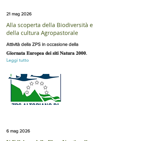
21 mag 2026
Alla scoperta della Biodiversità e
della cultura Agropastorale
Attività della ZPS in occasione della
𝐆𝐢𝐨𝐫𝐧𝐚𝐭𝐚 𝐄𝐮𝐫𝐨𝐩𝐞𝐚 𝐝𝐞𝐢 𝐬𝐢𝐭𝐢 𝐍𝐚𝐭𝐮𝐫𝐚 𝟐𝟎𝟎𝟎.
Leggi tutto
6 mag 2026