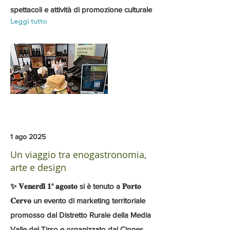
spettacoli e attività di promozione culturale
Leggi tutto
1 ago 2025
Un viaggio tra enogastronomia,
arte e design
✨ 𝐕𝐞𝐧𝐞𝐫𝐝𝐢̀ 𝟏° 𝐚𝐠𝐨𝐬𝐭𝐨 si è tenuto a 𝐏𝐨𝐫𝐭𝐨
𝐂𝐞𝐫𝐯𝐨 un evento di marketing territoriale
promosso dal Distretto Rurale della Media
Valle del Tirso e organizzato dal Cipnes