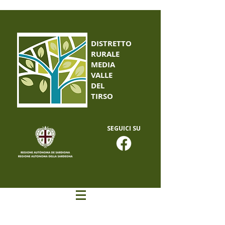
DISTRETTO
RURALE
MEDIA
VALLE
DEL
TIRSO
SEGUICI SU