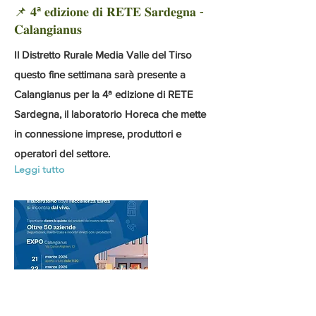
📌 𝟒ª 𝐞𝐝𝐢𝐳𝐢𝐨𝐧𝐞 𝐝𝐢 𝐑𝐄𝐓𝐄 𝐒𝐚𝐫𝐝𝐞𝐠𝐧𝐚 -
𝐂𝐚𝐥𝐚𝐧𝐠𝐢𝐚𝐧𝐮𝐬
Il Distretto Rurale Media Valle del Tirso
questo fine settimana sarà presente a
Calangianus per la 4ª edizione di RETE
Sardegna, il laboratorio Horeca che mette
in connessione imprese, produttori e
operatori del settore.
Leggi tutto