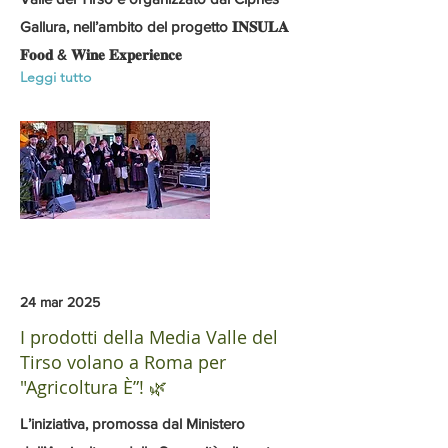
Gallura, nell’ambito del progetto 𝐈𝐍𝐒𝐔𝐋𝐀
𝐅𝐨𝐨𝐝 & 𝐖𝐢𝐧𝐞 𝐄𝐱𝐩𝐞𝐫𝐢𝐞𝐧𝐜𝐞
Leggi tutto
24 mar 2025
I prodotti della Media Valle del
Tirso volano a Roma per
"Agricoltura È”! 🌿
L’iniziativa, promossa dal Ministero