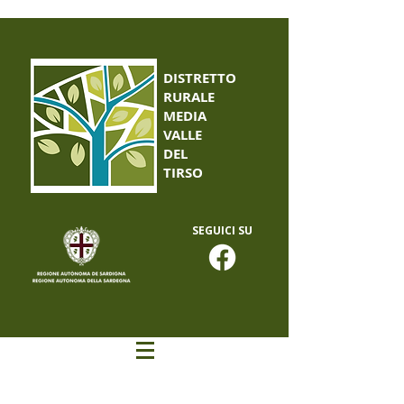
DISTRETTO
RURALE
MEDIA
VALLE
DEL
TIRSO
SEGUICI SU