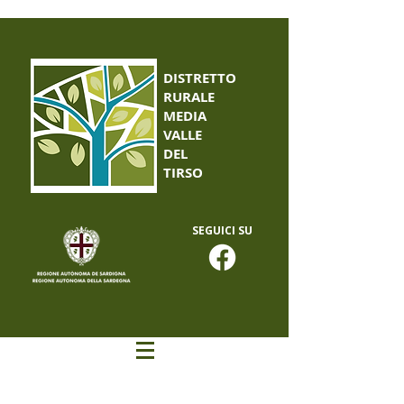
DISTRETTO
RURALE
MEDIA
VALLE
DEL
TIRSO
SEGUICI SU