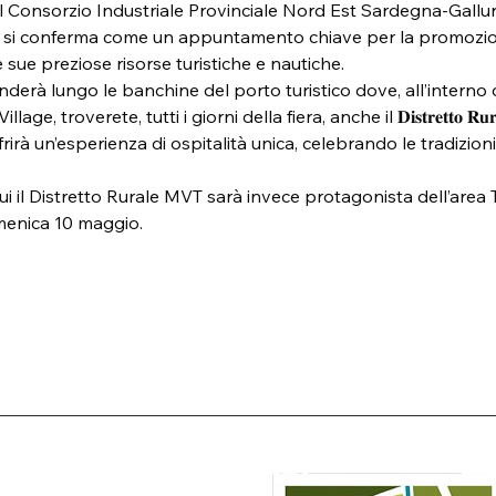
 Consorzio Industriale Provinciale Nord Est Sardegna-Gallur
era si conferma come un appuntamento chiave per la promozio
le sue preziose risorse turistiche e nautiche.
nderà lungo le banchine del porto turistico dove, all’interno 
ge, troverete, tutti i giorni della fiera, anche il 𝐃𝐢𝐬𝐭𝐫𝐞𝐭𝐭𝐨 𝐑𝐮𝐫𝐚𝐥𝐞 
 che offrirà un’esperienza di ospitalità unica, celebrando le tradizion
cui il Distretto Rurale MVT sarà invece protagonista dell’area
menica 10 maggio.