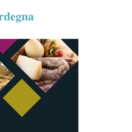
𝐫𝐝𝐞𝐠𝐧𝐚