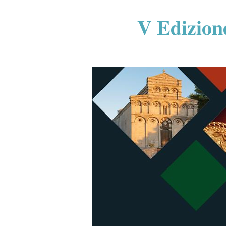
𝐕 𝐄𝐝𝐢𝐳𝐢𝐨𝐧