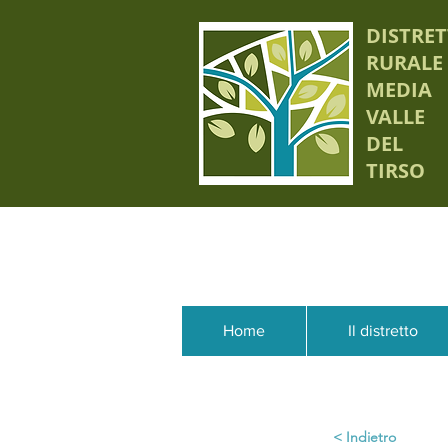
DISTRE
RURALE
MEDIA
VALLE
DEL
TIRSO
Home
Il distretto
< Indietro