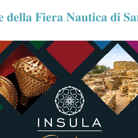
 𝐝𝐞𝐥𝐥𝐚 𝐅𝐢𝐞𝐫𝐚 𝐍𝐚𝐮𝐭𝐢𝐜𝐚 𝐝𝐢 𝐒