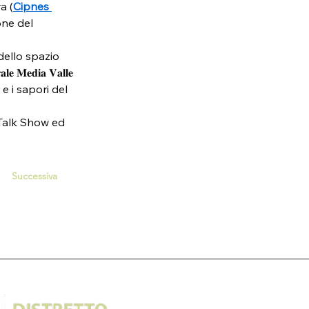
a (
Cipnes 
ne del 
dello spazio 
𝐞𝐝𝐢𝐚 𝐕𝐚𝐥𝐥𝐞 
i e i sapori del 
 Talk Show ed 
Successiva