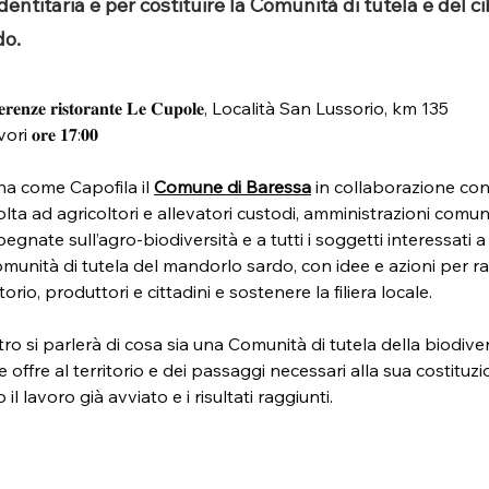
dentitaria e per costituire la Comunità di tutela e del ci
do.
𝐟𝐞𝐫𝐞𝐧𝐳𝐞 𝐫𝐢𝐬𝐭𝐨𝐫𝐚𝐧𝐭𝐞 𝐋𝐞 𝐂𝐮𝐩𝐨𝐥𝐞, Località San Lussorio, km 135
i 𝐨𝐫𝐞 𝟏𝟕:𝟎𝟎
 ha come Capofila il 
Comune di Baressa
 in collaborazione co
volta ad agricoltori e allevatori custodi, amministrazioni comuna
egnate sull’agro-biodiversità e a tutti i soggetti interessati a 
munità di tutela del mandorlo sardo, con idee e azioni per raf
orio, produttori e cittadini e sostenere la filiera locale.
ro si parlerà di cosa sia una Comunità di tutela della biodivers
offre al territorio e dei passaggi necessari alla sua costituzi
 lavoro già avviato e i risultati raggiunti.