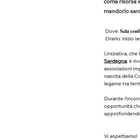
come risorsa i
mandorlo sar
 Dove: 𝐒𝐚𝐥𝐚 𝐜𝐨𝐧
 Orario: inizio lavor
L’iniziativa, che
Sardegna
, è ri
associazioni imp
nascita della Co
legame tra territ
Durante l’incont
opportunità che 
approfondendo il
Vi aspettiamo!