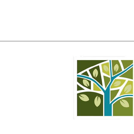
rale Media Valle del Tirso
esso Municipio di Ottana
rtà n° 66 – 08020 Ottana
CF: 93062470914
info@distrettoruralemvt.it
distrettoruralemvt@pec.it
TEL:
+39 392 204 6253