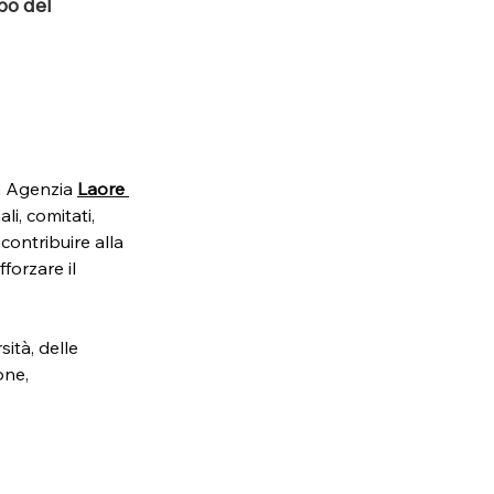
bo del
n Agenzia 
Laore 
li, comitati, 
contribuire alla 
forzare il 
ità, delle 
one, 