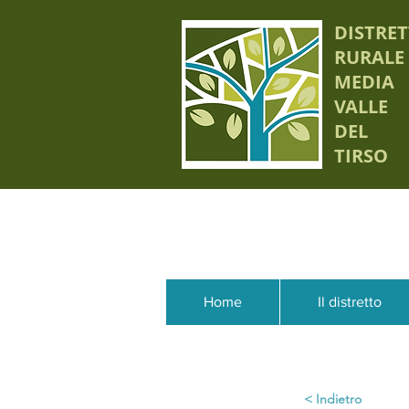
DISTRE
RURALE
MEDIA
VALLE
DEL
TIRSO
Home
Il distretto
< Indietro