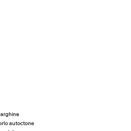
 Marghine
orlo autoctone