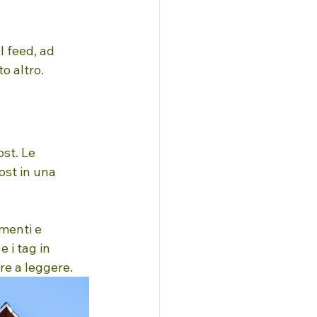
l feed, ad 
to altro.
st. Le 
ost in una 
menti e 
 i tag in 
are a leggere.