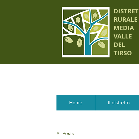
DISTRE
RURALE
MEDIA
VALLE
DEL
TIRSO
Home
Il distretto
All Posts