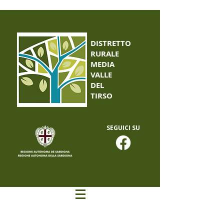
DISTRETTO
RURALE
MEDIA
VALLE
DEL
TIRSO
SEGUICI SU