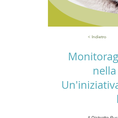
< Indietro
Monitorag
nella
Un'iniziativ
Il Distretto Ru