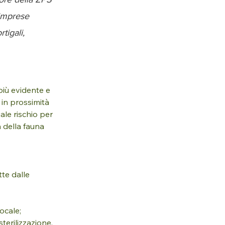
 imprese
tigali,
iù evidente e 
e in prossimità 
ale rischio per 
a della fauna 
te dalle 
ocale;