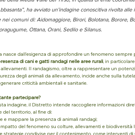
bbasanta”, ha avviato un’indagine conoscitiva rivolta alle
e nei comuni di: Aidomaggiore, Birori, Bolotana, Borore, Bor
Noragugume, Ottana, Orani, Sedilo e Silanus.
va nasce dall’esigenza di approfondire un fenomeno sempre p
presenza di cani e gatti randagi nelle aree rurali
, in particolar
e allevamenti. Il randagismo, oltre a rappresentare un potenzi
icurezza degli animali da allevamento, incide anche sulla tutel
generare criticità ambientali e sanitarie.
tante partecipare?
a indagine, il Distretto intende raccogliere informazioni diret
del territorio, al fine di:
re e mappare la presenza di animali randagi;
 l’impatto del fenomeno su colture, allevamenti e biodiversità l