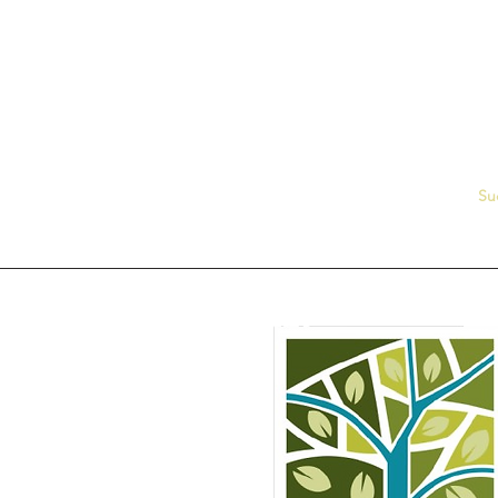
Su
rale Media Valle del Tirso
esso Municipio di Ottana
rtà n° 66 – 08020 Ottana
CF: 93062470914
info@distrettoruralemvt.it