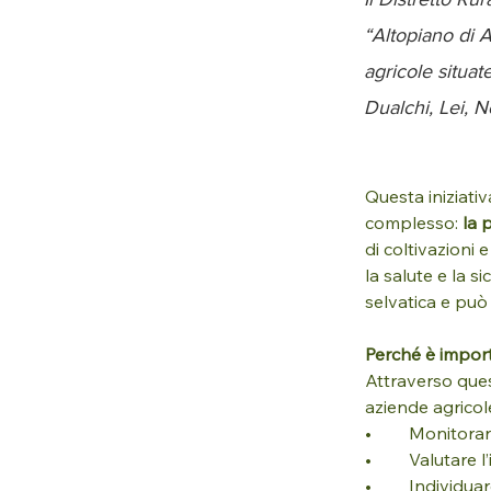
“Altopiano di A
agricole situat
Dualchi, Lei, 
Questa iniziati
complesso: 
la 
di coltivazioni 
la salute e la s
selvatica e può 
Perché è impor
Attraverso quest
aziende agricole 
•	Monitora
•	Valutare
•	Individuare strategie condivise per il contenimento, come interventi di sterilizzazione, 