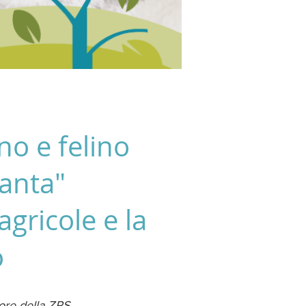
o e felino
santa"
agricole e la
o
tore della ZPS