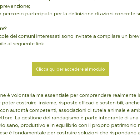
 prevenzione;
un percorso partecipato per la definizione di azioni concrete sul
re?
cole dei comuni interessati sono invitate a compilare un brev
ile al seguente link.
Clicca qui per accedere al modulo
one è volontaria ma essenziale per comprendere realmente la
oter costruire, insieme, risposte efficaci e sostenibili, anche 
con autorità competenti, associazioni di tutela animale e amb
ettore. La gestione del randagismo è parte integrante di una 
rio sano, produttivo e in equilibrio con il proprio patrimonio n
ese è fondamentale per costruire soluzioni che rispondano all