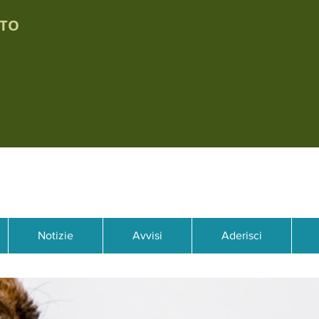
TTO
Notizie
Avvisi
Aderisci