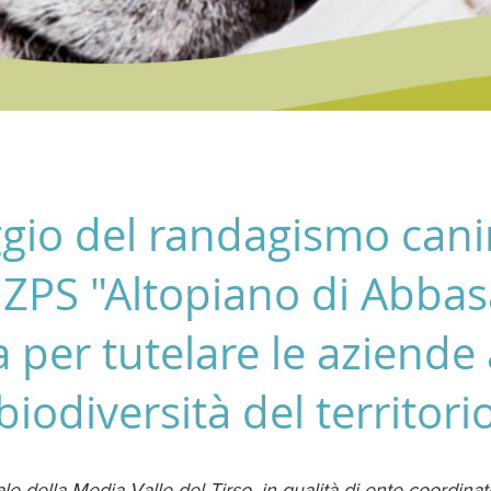
gio del randagismo canin
 ZPS "Altopiano di Abba
a per tutelare le aziende 
biodiversità del territori
rale della Media Valle del Tirso, in qualità di ente coordina