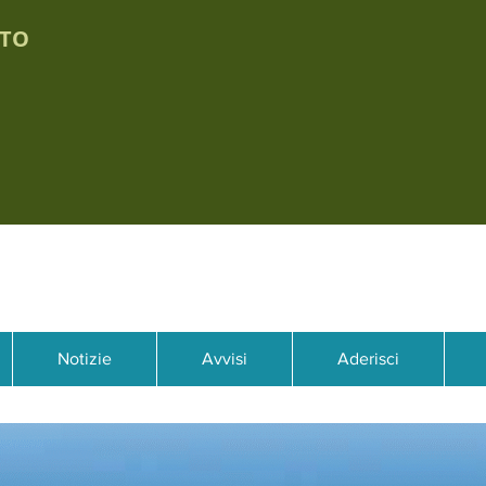
TTO
Notizie
Avvisi
Aderisci