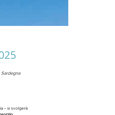
2025
di Sardegna
 – si svolgerà 
sorzio 