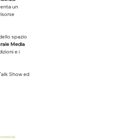
senta un 
isorse 
dello spazio 
urale Media 
zioni e i 
 Talk Show ed 
ccessiva