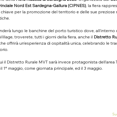
vinciale Nord Est Sardegna-Gallura (CIPNES)
, la fiera rappre
iave per la promozione del territorio e delle sue preziose r
tiche.
nderà lungo le banchine del porto turistico dove, all’interno 
illage, troverete, tutti i giorni della fiera, anche il 
Distretto R
 che offrirà un’esperienza di ospitalità unica, celebrando le tradi
orio.
cui il Distretto Rurale MVT sarà invece protagonista dell’area
il 1° maggio, come giornata principale, ed il 3 maggio.
Su