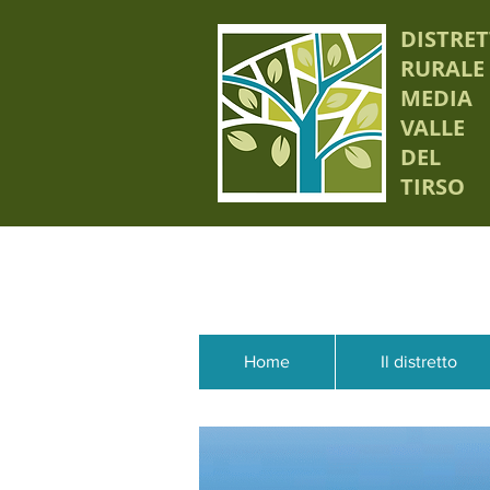
DISTRE
RURALE
MEDIA
VALLE
DEL
TIRSO
Home
Il distretto