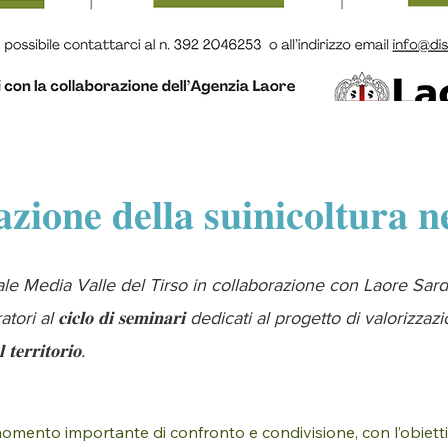
𝐢𝐨𝐧𝐞 𝐝𝐞𝐥𝐥𝐚 𝐬𝐮𝐢𝐧𝐢𝐜𝐨𝐥𝐭𝐮𝐫𝐚 𝐧𝐞
rale Media Valle del Tirso in collaborazione con Laore Sardeg
paratori al 𝐜𝐢𝐜𝐥𝐨 𝐝𝐢 𝐬𝐞𝐦𝐢𝐧𝐚𝐫𝐢 dedicati al progetto di valorizz
 𝐭𝐞𝐫𝐫𝐢𝐭𝐨𝐫𝐢𝐨.
 momento importante di confronto e condivisione, con l’obietti