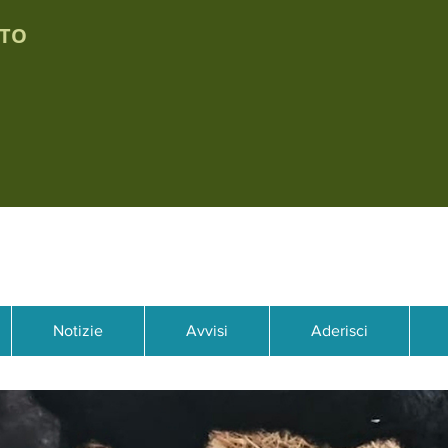
TTO
Notizie
Avvisi
Aderisci