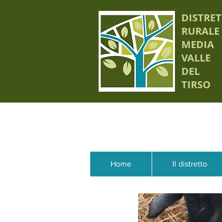
DISTRE
RURALE
MEDIA
VALLE
DEL
TIRSO
Home
Il distretto