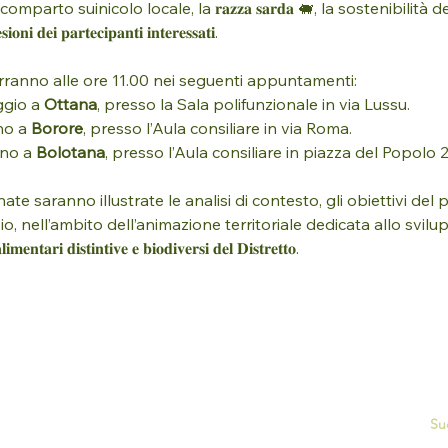
mparto suinicolo locale, la 𝐫𝐚𝐳𝐳𝐚 𝐬𝐚𝐫𝐝𝐚 🐖, la sostenibilità de
𝐬𝐢𝐨𝐧𝐢 𝐝𝐞𝐢 𝐩𝐚𝐫𝐭𝐞𝐜𝐢𝐩𝐚𝐧𝐭𝐢 𝐢𝐧𝐭𝐞𝐫𝐞𝐬𝐬𝐚𝐭𝐢.
terranno alle ore 11.00 nei seguenti appuntamenti:
gio a 
Ottana
, presso la Sala polifunzionale in via Lussu.
no a 
Borore
, presso l’Aula consiliare in via Roma.
no a 
Bolotana
, presso l’Aula consiliare in piazza del Popolo 2
ate saranno illustrate le analisi di contesto, gli obiettivi del p
o, nell’ambito dell’animazione territoriale dedicata allo svilu
𝐢𝐦𝐞𝐧𝐭𝐚𝐫𝐢 𝐝𝐢𝐬𝐭𝐢𝐧𝐭𝐢𝐯𝐞 𝐞 𝐛𝐢𝐨𝐝𝐢𝐯𝐞𝐫𝐬𝐢 𝐝𝐞𝐥 𝐃𝐢𝐬𝐭𝐫𝐞𝐭𝐭𝐨.
Su