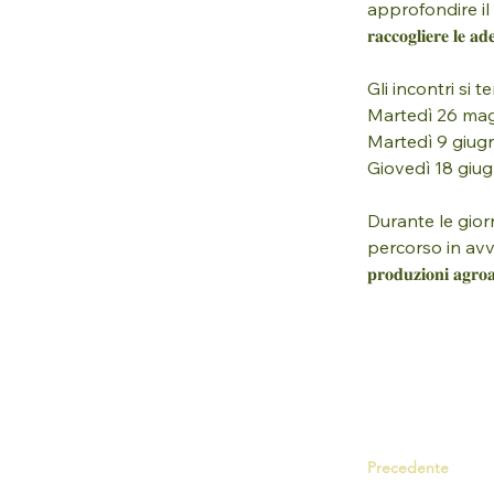
approfondire il co
𝐫𝐚𝐜𝐜𝐨𝐠𝐥𝐢𝐞𝐫𝐞 𝐥𝐞 𝐚𝐝𝐞
Gli incontri si 
Martedì 26 mag
Martedì 9 giug
Giovedì 18 giug
Durante le giorn
percorso in avvi
𝐩𝐫𝐨𝐝𝐮𝐳𝐢𝐨𝐧𝐢 𝐚𝐠𝐫𝐨𝐚𝐥
Precedente