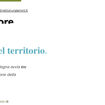
 𝐭𝐞𝐫𝐫𝐢𝐭𝐨𝐫𝐢𝐨.
na avvia 𝐭𝐫𝐞
azione della
vo di 