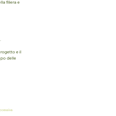
lla filiera e 
.
rogetto e il 
ppo delle 
ccessiva